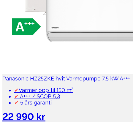
Panasonic HZ25ZKE hvit Varmepumpe 7,5 kW A+++
✔
Varmer opp til 150 m²
✔
A+++ / SCOP 5,3
✔
5 års garanti
22 990 kr