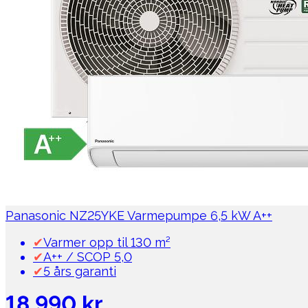
Panasonic NZ25YKE Varmepumpe 6,5 kW A++
✔
Varmer opp til 130 m²
✔
A++ / SCOP 5,0
✔
5 års garanti
18 990 kr