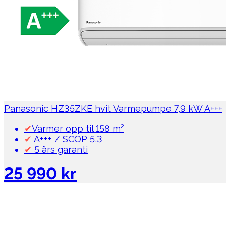
Panasonic HZ35ZKE hvit Varmepumpe 7,9 kW A+++
✔
Varmer opp til 158 m²
✔
A+++ / SCOP 5,3
✔
5 års garanti
25 990 kr