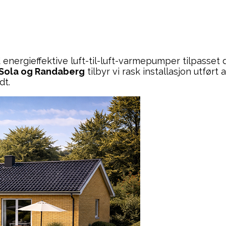
nergieffektive luft-til-luft-varmepumper tilpasset d
 Sola og Randaberg
tilbyr vi rask installasjon utført 
dt.